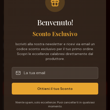
Dal 1985 • Tradizione Calabrese
Benvenuto!
Il buono della
Sconto Esclusivo
tradizione,
fatto a mano.
Iscriviti alla nostra newsletter e ricevi via email un
codice sconto esclusivo per il tuo primo ordine.
Scopri le eccellenze calabresi direttamente dal
Conserve artigianali e specialità agroalimentari calabresi,
produttore.
preparate con passione e ingredienti selezionati dalla
nostra terra.
Scopri i Prodotti
Ottieni il tuo Sconto
La Nostra Storia
Niente spam, solo eccellenze. Puoi cancellarti in qualsiasi
momento.