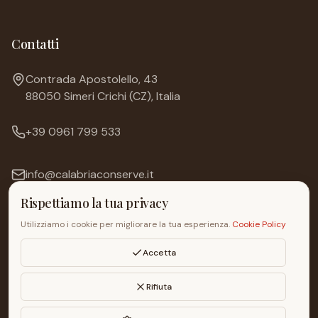
Contatti
Contrada Apostolello, 43
88050 Simeri Crichi (CZ), Italia
+39 0961 799 533
info@calabriaconserve.it
Rispettiamo la tua privacy
Utilizziamo i cookie per migliorare la tua esperienza.
Cookie Policy
Accetta
© 2026 Calabria Conserve S.r.l. — P.IVA 02726170794
Tutti i diritti riservati.
Privacy Policy
Termini & Condizioni
Cookie Policy
Rifiuta